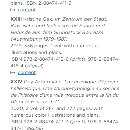
plans. ISBN 2-88474-411-9
content
XXIII
Kristine Gex,
Im Zentrum der Stadt.
Klassische und hellenistische Funde und
Befunde aus dem Grundstück Bouratza
(Ausgrabung 1979–1981)
.
2019, 336 pages, 1 vol. with numerous
illustrations and plans.
ISBN 978-2-88474-412-6 (
print
), 978-2-88474-
416-4 (
digital
)
content
XXIV
Guy Ackermann,
La céramique d’époque
hellénistique. Une chrono-typologie au service
de l’histoire d’une ville grecque entre la fin du
IV
et le I
s. av. J.-C.
e
er
2020, 2 vol. of 264 and 272 pages, with
numerous color illustrations and plans.
ISBN 978-2-88474-413-3 (
print
), 978-2-88474-
347-1 (
digital
)