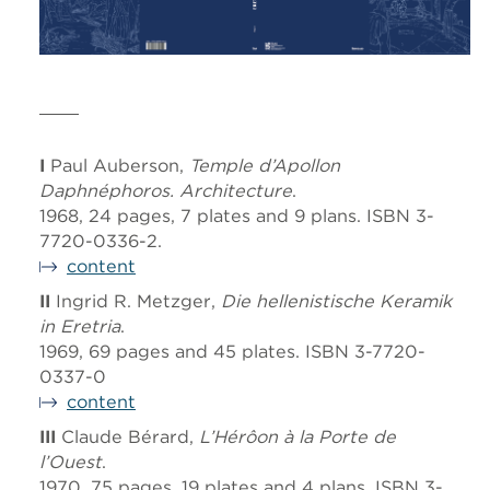
I
Paul Auberson,
Temple d’Apollon
Daphnéphoros.
Architecture
.
1968, 24 pages, 7 plates and 9 plans. ISBN 3-
7720-0336-2.
content
II
Ingrid R. Metzger,
Die hellenistische Keramik
in Eretria
.
1969, 69 pages and 45 plates. ISBN 3-7720-
0337-0
content
III
Claude Bérard,
L’Hérôon à la Porte de
l’Ouest
.
1970, 75 pages, 19 plates and 4 plans. ISBN 3-