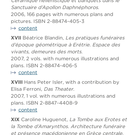
Céramique hellénistique et banquets dans le
Sanctuaire d’Apollon Daphnéphoros
.
2006, 166 pages with numerous plans and
pictures. ISBN 2-88474-405-3
content
XVII
Béatrice Blandin,
Les pratiques funéraires
d’époque géométrique à Erétrie. Espace des
vivants, demeures des morts
.
2007, 2 vols. with numerous illustrations and
plans. ISBN 2-88474-406-5
content
XVIII
Hans Peter Isler, with a contribution by
Elisa Ferroni,
Das Theater
.
2007, 1 vol. with numerous illustrations and
plans. ISBN 2-8847-4408-9
content
XIX
Caroline Huguenot,
La Tombe aux Erotes et
la Tombe d’Amarynthos. Architecture funéraire
et présence macédonienne en Grèce centrale
.