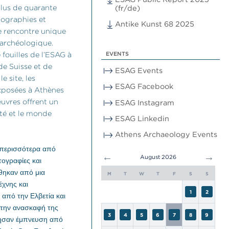
plus de quarante
(fr/de)
tographies et
Antike Kunst 68 2025
e rencontre unique
 archéologique.
 fouilles de l’ESAG à
EVENTS
de Suisse et de
ESAG Events
e site, les
ESAG Facebook
Exposées à Athènes
œuvres offrent un
ESAG Instagram
ité et le monde
ESAG Linkedin
Athens Archaeology Events
 περισσότερα από
←
→
August 2026
ογραφίες και
θηκαν από μια
M
T
W
T
F
S
S
έχνης και
1
2
 από την Ελβετία και
στην ανασκαφή της
3
4
5
6
7
8
9
ησαν έμπνευση από