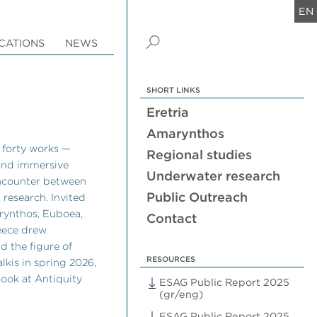
EN
CATIONS
NEWS
SHORT LINKS
Eretria
Amarynthos
r forty works —
Regional studies
 and immersive
Underwater research
encounter between
Public Outreach
research. Invited
arynthos, Euboea,
Contact
reece drew
nd the figure of
RESOURCES
lkis in spring 2026,
look at Antiquity
ESAG Public Report 2025
(gr/eng)
ESAG Public Report 2025