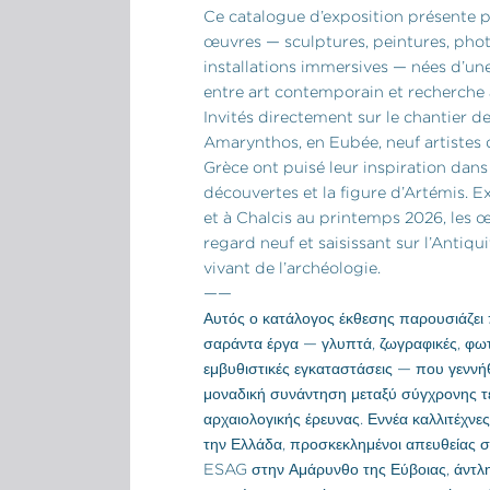
Ce catalogue d’exposition présente 
œuvres — sculptures, peintures, pho
installations immersives — nées d’un
entre art contemporain et recherche
Invités directement sur le chantier de
Amarynthos, en Eubée, neuf artistes 
Grèce ont puisé leur inspiration dans l
découvertes et la figure d’Artémis. 
et à Chalcis au printemps 2026, les 
regard neuf et saisissant sur l’Antiqu
vivant de l’archéologie.
——
Αυτός ο κατάλογος έκθεσης παρουσιάζει
σαράντα έργα — γλυπτά, ζωγραφικές, φωτ
εμβυθιστικές εγκαταστάσεις — που γεννή
μοναδική συνάντηση μεταξύ σύγχρονης τ
αρχαιολογικής έρευνας. Εννέα καλλιτέχνες
την Ελλάδα, προσκεκλημένοι απευθείας 
ESAG στην Αμάρυνθο της Εύβοιας, άντλ