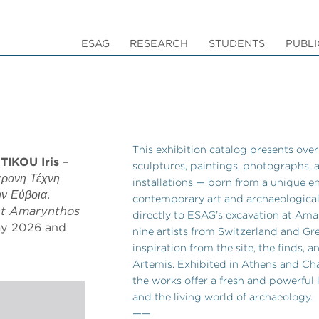
ESAG
RESEARCH
STUDENTS
PUBLI
This exhibition catalog presents ove
TIKOU Iris
–
sculptures, paintings, photographs,
ρονη Τέχνη
installations — born from a unique 
ν Εύβοια.
contemporary art and archaeological 
nt Amarynthos
directly to ESAG’s excavation at Am
May 2026 and
nine artists from Switzerland and G
inspiration from the site, the finds, a
Artemis. Exhibited in Athens and Cha
the works offer a fresh and powerful 
and the living world of archaeology.
——