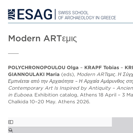
SWISS SCHOOL
OF ARCHAEOLOGY IN GREECE
Modern ARTεμις
POLYCHRONOPOULOU Olga
–
KRAPF Tobias
–
KRI
GIANNOULAKI Maria
(eds),
Modern ARTεμις. Η Σύγχ
Εμπνέεται από την Αρχαιότητα – Η Αρχαία Αμάρυνθος στη
Contemporary Art Is Inspired by Antiquity – Ancie
in Euboea
. Exhibition catalog, Athens 18 April – 3 
Chalkida 10–20 May. Athens 2026.
Skip
to
PDF