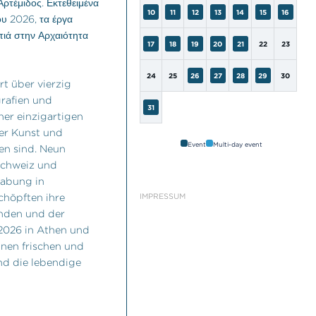
Αρτέμιδος. Εκτεθειμένα
10
11
12
13
14
15
16
ου 2026, τα έργα
τιά στην Αρχαιότητα
17
18
19
20
21
22
23
24
25
26
27
28
29
30
rt über vierzig
rafien und
31
ner einzigartigen
er Kunst und
Event
Multi-day event
en sind. Neun
Schweiz und
rabung in
chöpften ihre
IMPRESSUM
unden und der
 2026 in Athen und
inen frischen und
und die lebendige