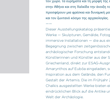
τον χώρο, τα ευρήματα και τη μορφή της 
στην Αθήνα και στη Χαλκίδα την άνοιξη τ
προσφέρουν μια φρέσκια και δυναμική μα
και τον ζωντανό κόσμο της αρχαιολογίας.
——
Dieser Ausstellungskatalog präsentie
Werke — Skulpturen, Gemälde, Fotog
immersive Installationen — die aus ei
Begegnung zwischen zeitgenössisch
archäologischer Forschung entstand
Künstlerinnen und Künstler aus der 
Griechenland, direkt zur ESAG-Ausg
Amarynthos auf Euböa eingeladen, s
Inspiration aus dem Gelände, den F
Gestalt der Artemis. Die im Frühjahr
Chalkis ausgestellten Werke bieten e
eindrücklichen
Blick auf die Antike 
Welt der Archäologie.