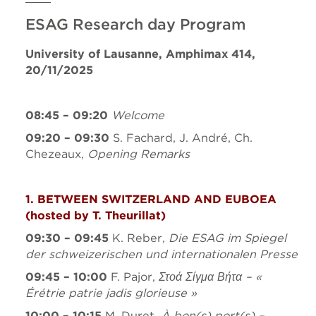
ESAG Research day Program
University of Lausanne, Amphimax 414,
20/11/2025
08:45
–
09:20
Welcome
09:20 – 09:30
S. Fachard, J. André, Ch.
Chezeaux,
Opening Remarks
1. BETWEEN SWITZERLAND AND EUBOEA
(hosted by T. Theurillat)
09:30 – 09:45
K. Reber,
Die ESAG im Spiegel
der schweizerischen und internationalen Presse
09:45 – 10:00
F. Pajor,
Στοά Σίγμα Βήτα
– «
Érétrie patrie jadis glorieuse »
10:00 – 10:15
M. Duret,
À bon(s) port(s) –