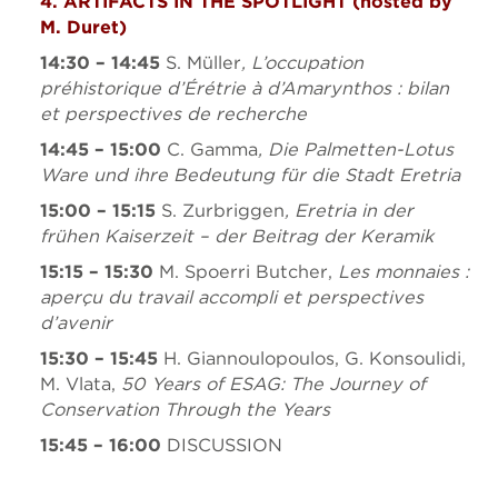
4. ARTIFACTS IN THE SPOTLIGHT (
hosted by
M. Duret)
14:30 – 14:45
S. Müller
, L’occupation
préhistorique d’Érétrie à d’Amarynthos
:
bilan
et perspectives de recherche
14:45 – 15:00
C. Gamma
, Die Palmetten-Lotus
Ware und ihre Bedeutung für die Stadt Eretria
15:00 – 15:15
S. Zurbriggen
, Eretria in der
frühen Kaiserzeit – der Beitrag der Keramik
15:15 – 15:30
M. Spoerri Butcher,
Les monnaies
:
aperçu du travail accompli et perspectives
d’avenir
15:30 – 15:45
H. Giannoulopoulos, G. Konsoulidi,
M. Vlata,
50 Years of ESAG: The Journey of
Conservation Through the Years
15:45 – 16:00
DISCUSSION