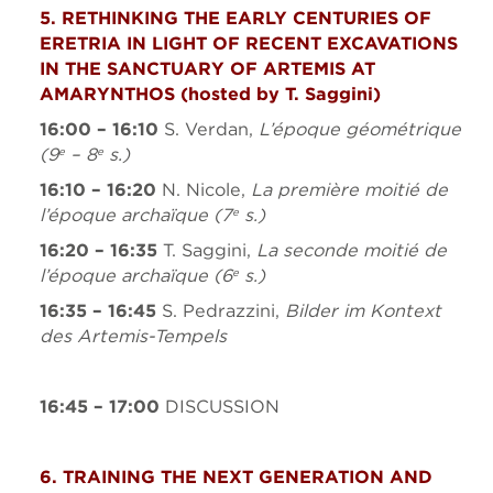
5. RETHINKING THE EARLY CENTURIES OF
ERETRIA IN LIGHT OF RECENT EXCAVATIONS
IN THE SANCTUARY OF ARTEMIS AT
AMARYNTHOS (
hosted by
T. Saggini)
16:00 – 16:10
S. Verdan,
L’époque géométrique
(9
– 8
s.)
e
e
16:10 – 16:20
N. Nicole,
La première moitié de
l’époque archaïque (7
s.)
e
16:20 – 16:35
T. Saggini,
La seconde moitié de
l’époque archaïque (6
s.)
e
16:35 – 16:45
S. Pedrazzini,
Bilder im Kontext
des Artemis-Tempels
16:45 – 17:00
DISCUSSION
6. TRAINING THE NEXT GENERATION AND