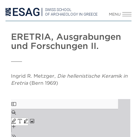
SWISS SCHOOL
OF ARCHAEOLOGY IN GREECE
MENU
ERETRIA, Ausgrabungen
und Forschungen II.
Ingrid R. Metzger,
Die hellenistische Keramik in
Eretria
(Bern 1969)
Skip
to
PDF
content