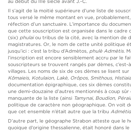
au début du IIIe siècle avant J.-C.
Il s’agit de la moitié supérieure d’une liste de sousc
tous versé le même montant en vue, probablement,
réfection d’un sanctuaire. L’importance du document 
que cette souscription est organisée dans le cadre 
(six)
phulai
ou tribus de la cité, avec la mention de 
magistratures. Or, le nom de cette unité politique é
jusqu’ici : c’est la tribu d’Admètos,
phulè Admètis
. M
l’inscription est encore sensiblement accru par le fai
souscripteurs se trouvent rangés par dèmes, c’est-à
villages. Les noms de six de ces dèmes se lisent sur l
Kômaieis, Kotulaion, Lakè, Orôpos, Smithous, Histiai
documentation épigraphique, ces six dèmes constit
une demi-douzaine d’autres mentionnés à coup sûr d
manquante de la liste (ainsi
Tamynai, Boudion, Pérai
politique de caractère non géographique. On voit 
que cet ensemble n’était autre que la tribu
Adméti
D’autre part, le géographe Strabon atteste que le 
quoique d’origine thessalienne, était honoré dans le 