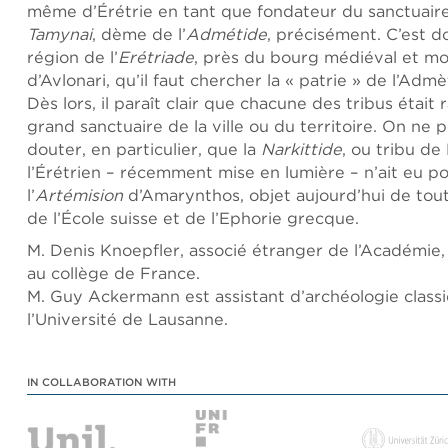
même d’Érétrie en tant que fondateur du sanctuaire
Tamynai
, dème de l’
Admétide
, précisément. C’est d
région de l’
Erétriade
, près du bourg médiéval et m
d’Avlonari, qu’il faut chercher la « patrie » de l’Ad
Dès lors, il paraît clair que chacune des tribus était
grand sanctuaire de la ville ou du territoire. On ne 
douter, en particulier, que la
Narkittide
, ou tribu de
l’Érétrien – récemment mise en lumière – n’ait eu pou
l’
Artémision
d’Amarynthos, objet aujourd’hui de tout
de l’École suisse et de l’Ephorie grecque.
M. Denis Knoepfler, associé étranger de l’Académie,
au collège de France.
M. Guy Ackermann est assistant d’archéologie class
l’Université de Lausanne.
IN COLLABORATION WITH