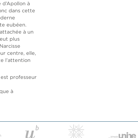
 d’Apollon à
onc dans cette
oderne
mète eubéen.
 rattachée à un
peut plus
 Narcisse
r centre, elle,
e l’attention
 est professeur
ique à