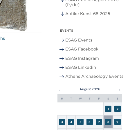
(fr/de)
Antike Kunst 68 2025
EVENTS
ths
ESAG Events
ESAG Facebook
ESAG Instagram
ESAG Linkedin
Athens Archaeology Events
←
→
August 2026
M
T
W
T
F
S
S
1
2
3
4
5
6
7
8
9