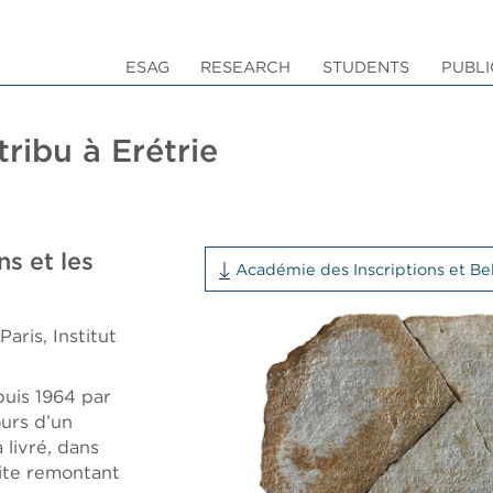
ESAG
RESEARCH
STUDENTS
PUBLI
ribu à Erétrie
s et les
Académie des Inscriptions et Bel
ris, Institut
puis 1964 par
ours d’un
livré, dans
rite remontant