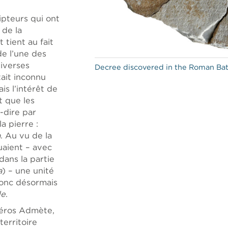
ripteurs qui ont
 de la
tient au fait
de l’une des
diverses
Decree discovered in the Roman Ba
tait inconnu
ais l’intérêt de
t que les
-dire par
a pierre :
a
. Au vu de la
uaient – avec
ans la partie
a
) – une unité
donc désormais
de
.
héros Admète,
territoire