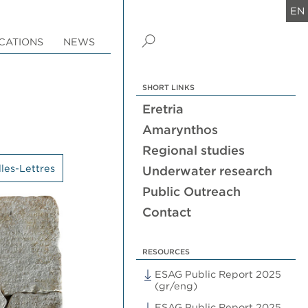
EN
CATIONS
NEWS
SHORT LINKS
Eretria
Amarynthos
Regional studies
les-Lettres
Underwater research
Public Outreach
Contact
RESOURCES
ESAG Public Report 2025
(gr/eng)
ESAG Public Report 2025